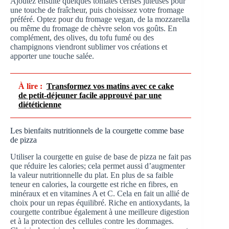
Ajoutez ensuite quelques tomates cerises juteuses pour
une touche de fraîcheur, puis choisissez votre fromage
préféré. Optez pour du fromage vegan, de la mozzarella
ou même du fromage de chèvre selon vos goûts. En
complément, des olives, du tofu fumé ou des
champignons viendront sublimer vos créations et
apporter une touche salée.
À lire :
Transformez vos matins avec ce cake
de petit-déjeuner facile approuvé par une
diététicienne
Les bienfaits nutritionnels de la courgette comme base
de pizza
Utiliser la courgette en guise de base de pizza ne fait pas
que réduire les calories; cela permet aussi d’augmenter
la valeur nutritionnelle du plat. En plus de sa faible
teneur en calories, la courgette est riche en fibres, en
minéraux et en vitamines A et C. Cela en fait un allié de
choix pour un repas équilibré. Riche en antioxydants, la
courgette contribue également à une meilleure digestion
et à la protection des cellules contre les dommages.