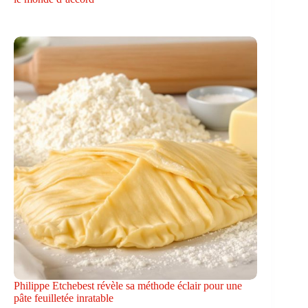
Philippe Etchebest révèle sa méthode éclair pour une
pâte feuilletée inratable