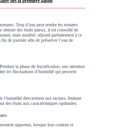
ager dès la première saison
 tomates. Trop d’eau peut rendre les tomates
btenir des fruits juteux, il est conseillé de
onstant, mais modéré, répond parfaitement à ce
n fin de journée afin de préserver l’eau de
Pendant la phase de fructification, une attention
iter les fluctuations d’humidité qui peuvent
ir l’humidité directement aux racines, limitant
par des fruits aux caractéristiques optimales.
ates
 moment opportun, lorsque leur couleur et