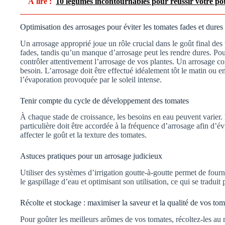
À lire :
10 légumes incontournables pour réussir votre pot
Optimisation des arrosages pour éviter les tomates fades et dures
Un arrosage approprié joue un rôle crucial dans le goût final des
fades, tandis qu’un manque d’arrosage peut les rendre dures. Pour o
contrôler attentivement l’arrosage de vos plantes. Un arrosage c
besoin. L’arrosage doit être effectué idéalement tôt le matin ou e
l’évaporation provoquée par le soleil intense.
Tenir compte du cycle de développement des tomates
À chaque stade de croissance, les besoins en eau peuvent varier. 
particulière doit être accordée à la fréquence d’arrosage afin d’év
affecter le goût et la texture des tomates.
Astuces pratiques pour un arrosage judicieux
Utiliser des systèmes d’irrigation goutte-à-goutte permet de fourn
le gaspillage d’eau et optimisant son utilisation, ce qui se traduit 
Récolte et stockage : maximiser la saveur et la qualité de vos tom
Pour goûter les meilleurs arômes de vos tomates, récoltez-les au