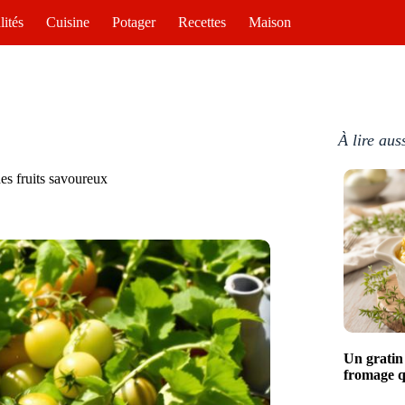
lités
Cuisine
Potager
Recettes
Maison
À lire aus
des fruits savoureux
Un gratin
fromage q