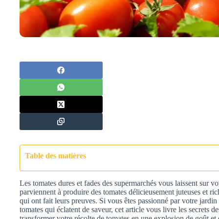
Table des matières
Les tomates dures et fades des supermarchés vous laissent sur 
parviennent à produire des tomates délicieusement juteuses et ri
qui ont fait leurs preuves. Si vous êtes passionné par votre jardi
tomates qui éclatent de saveur, cet article vous livre les secrets 
transformer votre récolte de tomates en une explosion de goût et e