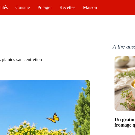
lités
Cuisine
Potager
Recettes
Maison
À lire aus
 plantes sans entretien
Un gratin
fromage q