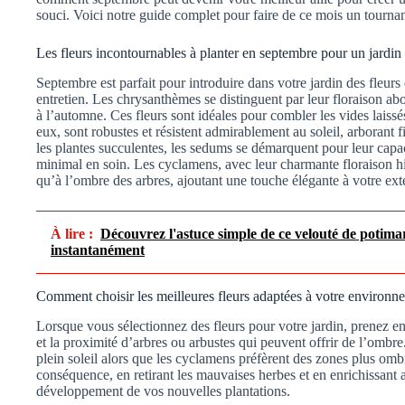
souci. Voici notre guide complet pour faire de ce mois un tournan
Les fleurs incontournables à planter en septembre pour un jardin c
Septembre est parfait pour introduire dans votre jardin des fleu
entretien. Les chrysanthèmes se distinguent par leur floraison a
à l’automne. Ces fleurs sont idéales pour combler les vides laissés
eux, sont robustes et résistent admirablement au soleil, arborant f
les plantes succulentes, les sedums se démarquent pour leur capaci
minimal en soin. Les cyclamens, avec leur charmante floraison h
qu’à l’ombre des arbres, ajoutant une touche élégante à votre exté
À lire :
Découvrez l'astuce simple de ce velouté de potim
instantanément
Comment choisir les meilleures fleurs adaptées à votre environn
Lorsque vous sélectionnez des fleurs pour votre jardin, prenez en 
et la proximité d’arbres ou arbustes qui peuvent offrir de l’omb
plein soleil alors que les cyclamens préfèrent des zones plus ombr
conséquence, en retirant les mauvaises herbes et en enrichissant
développement de vos nouvelles plantations.