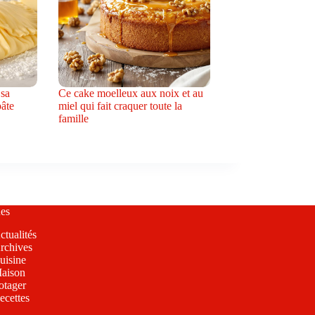
 sa
Ce cake moelleux aux noix et au
pâte
miel qui fait craquer toute la
famille
es
ctualités
rchives
uisine
aison
otager
ecettes