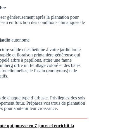
mbre
rroser généreusement après la plantation pour
d’eau en fonction des conditions climatiques de
 jardin autonome
ure solide et esthétique à votre jardin toute
rapide et floraison printanière généreuse qui
ppelé arbre à papillons, attire une faune
nberg offre un feuillage coloré et des baies
t fonctionnelles, le fusain (euonymus) et le
tifs.
e chaque type d’arbuste. Privilégiez des sols
pement futur. Préparez vos trous de plantation
s pour soutenir leur croissance.
nte qui pousse en 7 jours et enrichit la