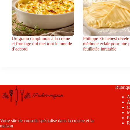
Un gratin dauphinois à la crème
Philippe Etchebest révèle
et fromage qui met tout le monde
méthode éclair pour une 
d’accord
feuilletée inratable
Rubriqu
A
A
C
M
P
Votre site de conseils spécialisé dans la cuisine et la
R
maison