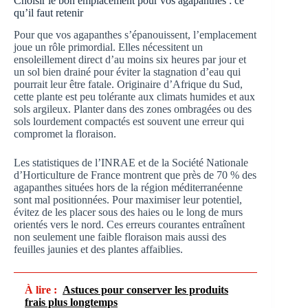
Choisir le bon emplacement pour vos agapanthes : ce
qu’il faut retenir
Pour que vos agapanthes s’épanouissent, l’emplacement
joue un rôle primordial. Elles nécessitent un
ensoleillement direct d’au moins six heures par jour et
un sol bien drainé pour éviter la stagnation d’eau qui
pourrait leur être fatale. Originaire d’Afrique du Sud,
cette plante est peu tolérante aux climats humides et aux
sols argileux. Planter dans des zones ombragées ou des
sols lourdement compactés est souvent une erreur qui
compromet la floraison.
Les statistiques de l’INRAE et de la Société Nationale
d’Horticulture de France montrent que près de 70 % des
agapanthes situées hors de la région méditerranéenne
sont mal positionnées. Pour maximiser leur potentiel,
évitez de les placer sous des haies ou le long de murs
orientés vers le nord. Ces erreurs courantes entraînent
non seulement une faible floraison mais aussi des
feuilles jaunies et des plantes affaiblies.
À lire :
Astuces pour conserver les produits
frais plus longtemps