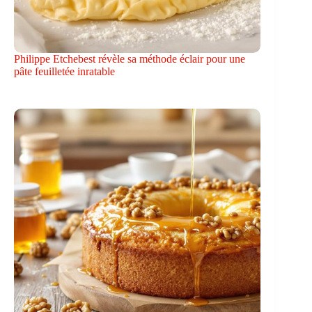
Philippe Etchebest révèle sa méthode éclair pour une
pâte feuilletée inratable