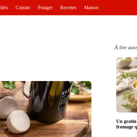
lités
Cuisine
Potager
Recettes
Maison
À lire aus
Un gratin
fromage q