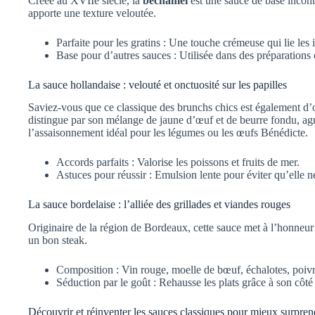
Créée au XVIIe siècle, la
béchamel
est une sauce de base incontou
apporte une texture veloutée.
Parfaite pour les gratins : Une touche crémeuse qui lie les 
Base pour d’autres sauces : Utilisée dans des préparatio
La sauce hollandaise : velouté et onctuosité sur les papilles
Saviez-vous que ce classique des brunchs chics est également d’
distingue par son mélange de jaune d’œuf et de beurre fondu, agr
l’assaisonnement idéal pour les légumes ou les œufs Bénédicte.
Accords parfaits : Valorise les poissons et fruits de mer.
Astuces pour réussir : Emulsion lente pour éviter qu’elle n
La sauce bordelaise : l’alliée des grillades et viandes rouges
Originaire de la région de Bordeaux, cette sauce met à l’honneur 
un bon steak.
Composition : Vin rouge, moelle de bœuf, échalotes, poivr
Séduction par le goût : Rehausse les plats grâce à son côté
Découvrir et réinventer les sauces classiques pour mieux surpren