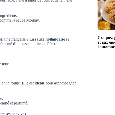
rnable. Faite à partir de roux et de lait, elle
ingrédients.
ns comme la sauce Mornay.
Craquez po
origine française ? La
sauce hollandaise
se
et aux épi
émenté d’un zeste de citron. C’est
l'automne
e tourne.
le vin rouge. Elle est
idéale
pour accompagner
e.
 carné et parfumé.
dre ses convives