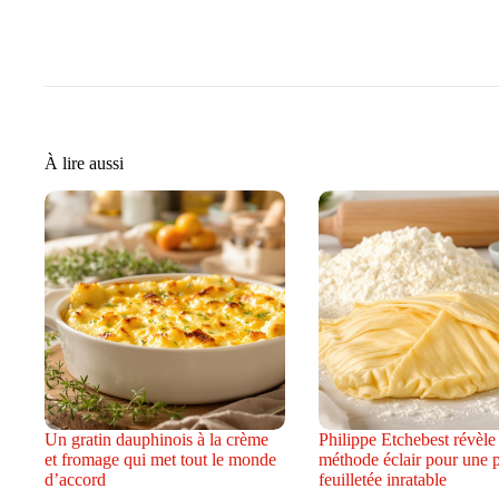
À lire aussi
Un gratin dauphinois à la crème
Philippe Etchebest révèle
et fromage qui met tout le monde
méthode éclair pour une 
d’accord
feuilletée inratable